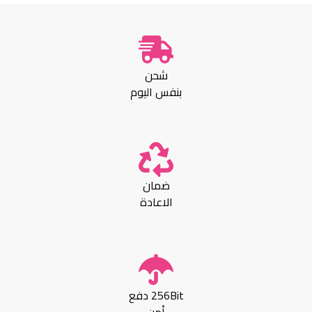
شحن
بنفس اليوم
ضمان
الاعادة
256Bit دفع