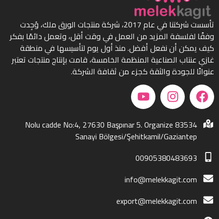
تأسست شركتنا في عام 2017، شركة منتجات الورق ملك، وُجِدت
وفقًا لفلسفة المزيد من العمل في وقت أقل، وتعمل دائمًا بفكر
كيف يمكن أن نفعل أفضل. منذ أول يوم لتأسيسها في منطقة
غازي عنتاب الصناعية المنظمة الخامسة، قامت بإنتاج منتجات تعتبر
عنوانًا للجودة والثقة كجزء من ثقافة الشركة.
83534 Nolu cadde No:4, 27630 Başpınar 5. Organize
Sanayi Bölgesi/Şehitkamil/Gaziantep
00905380483693
info@melekkagit.com
export@melekkagit.com