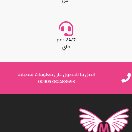
أمن
24/7 دعم
فني
اتصل بنا للحصول على معلومات تفصيلية
00905380483693