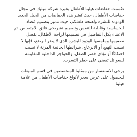
صُممت حفاضات هيلينا للأطفال بخبرة شركة ميليك في مجال
حفاضات الأطفال، حيث تُعتبر هذه الحفاضات من الجيل الجديد
الودودة للبشرة ولصحة طفلكم، حيث تتميز بتصميم مُضاد
للحساسية وقابلية للتنفس وتصميم تشريحي فائق الامتصاص. تم
الاعتناء بكل التفاصيل في تصميمها لراحة الأطفال. بفضل
تصميمها وملمسها الودود للبشرة الذي لا يضر الرضع، فإنها لا
تسبب التهيج أو الانزعاج. شرائطها الجانبية المرنة لا تسبب
احتكاكًا أو تؤذي خصر الطفل. والحواجز الداخلية المقاومة
للسوائل تقضي على خطر التسرب.
يرجى الاستفسار من ممثلينا المتخصصين في قسم المبيعات
للحصول على عرض سعر لأنواع حفاضات الأطفال من علامة
هيلينا.