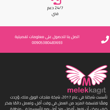
24/7 دعم
فني
اتصل بنا للحصول على معلومات تفصيلية
00905380483693
تأسست شركتنا في عام 2017، شركة منتجات الورق ملك، وُجِدت
وفقًا لفلسفة المزيد من العمل في وقت أقل، وتعمل دائمًا بفكر
كيف يمكن أن نفعل أفضل. منذ أول يوم لتأسيسها في منطقة