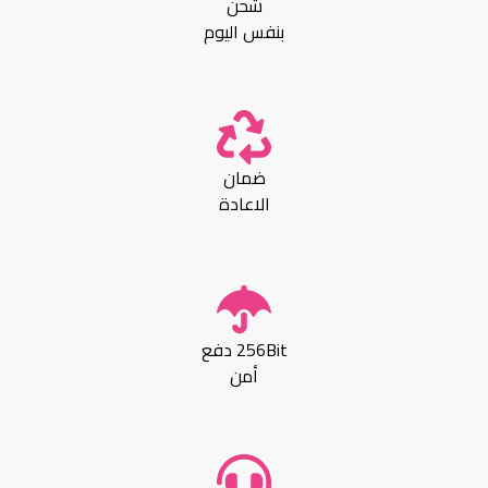
شحن
بنفس اليوم
ضمان
الاعادة
256Bit دفع
أمن