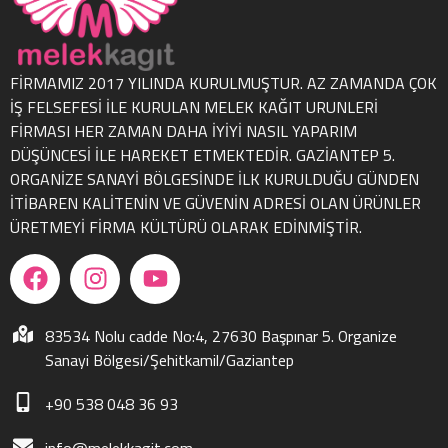
FİRMAMIZ 2017 YILINDA KURULMUŞTUR. AZ ZAMANDA ÇOK
İŞ FELSEFESİ İLE KURULAN MELEK KAĞIT URUNLERİ
FİRMASI HER ZAMAN DAHA İYİYİ NASIL YAPARIM
DÜŞÜNCESİ İLE HAREKET ETMEKTEDİR. GAZİANTEP 5.
ORGANİZE SANAYİ BÖLGESİNDE İLK KURULDUĞU GÜNDEN
İTİBAREN KALİTENİN VE GÜVENİN ADRESİ OLAN ÜRÜNLER
ÜRETMEYİ FİRMA KÜLTÜRÜ OLARAK EDİNMİŞTİR.
83534 Nolu cadde No:4, 27630 Başpınar 5. Organize
Sanayi Bölgesi/Şehitkamil/Gaziantep
+90 538 048 36 93
info@melekkagit.com