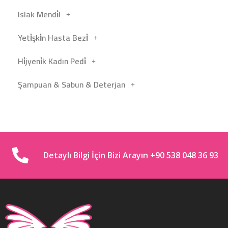
Islak Mendi̇l
Yeti̇şki̇n Hasta Bezi̇
Hi̇jyeni̇k Kadın Pedi̇
Şampuan & Sabun & Deterjan
Detaylı Bilgi İçin Bizi Arayın +90 538 048 36 93